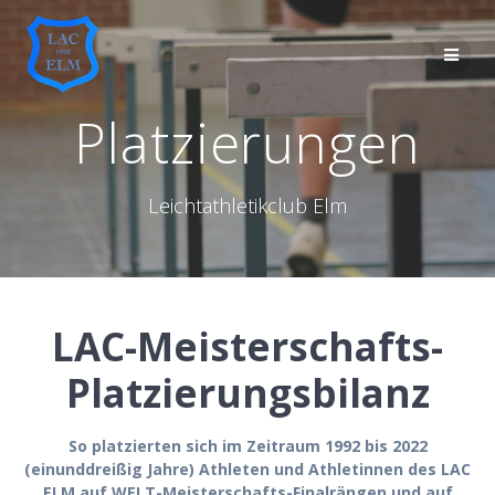
Skip
to
content
Platzierungen
Leichtathletikclub Elm
LAC-Meisterschafts-
Platzierungsbilanz
So platzierten sich im Zeitraum 1992 bis 2022
(einunddreißig Jahre) Athleten und Athletinnen des LAC
ELM auf WELT-Meisterschafts-Finalrängen und auf