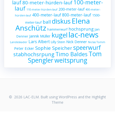
100-meter-
lauf
80-meter-hürden-lauf
lauf
200-meter-lauf
110-meter-hürden-lauf
400-meter-
400-meter-lauf
800-meter-lauf
1500-
hürden-lauf
Elena
diskus
ball
meter-lauf
Anschütz
hochsprung
hammerwurf
Jan
lac-news
kugel
Jannik Müller
Denner
Lars Albert
Nick Denner
Lilly Stein
Landeskader
Niclas Tomm
speerwurf
Sophie Speicher
Peter Ecker
Tom
Timo Baldes
stabhochsrpung
Spengler
weitsprung
© 2026 LAC-ELM. Built using WordPress and the
Highlight
Theme