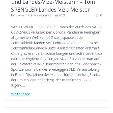
und Landes-Vize-Meisterin – Tom
SPENGLER Landes-Vize-Meister
by
b.anschütz
in
News
on 21. Juni 2021
0
SANKT WENDEL (19./20.06.). Nach der durch das SARS-
CoV-2-Virus verursachten Corona-Pandemie bedingten
allgemeinen Wettkampf-Zwangspause in der
Leichtathletik fanden seit Februar 2020 saarländische
Leichtathletik-Landes-Einzel-Meisterschaften erstmals
ohne gravierende Einschränkungen und außerordentlich
extreme Hygiene-Regelungen statt. So zählte man auf
der Leichtathletik-Vollkunststoffanlage des Bosenbach-
Sportzentrums bei der zweitägigen SLB-Veranstaltung
in Einzel-Disziplinen der Männer fünfundsechzig Starts,
der Frauen vierundsechzig, der männlichen U-20-
Jugend…
Weiterlesen