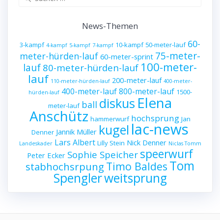
nach:
News-Themen
60-
3-kampf
10-kampf
50-meter-lauf
4-kampf
5-kampf
7-kampf
75-meter-
meter-hürden-lauf
60-meter-sprint
100-meter-
lauf
80-meter-hürden-lauf
lauf
200-meter-lauf
110-meter-hürden-lauf
400-meter-
400-meter-lauf
800-meter-lauf
1500-
hürden-lauf
Elena
diskus
ball
meter-lauf
Anschütz
hochsprung
hammerwurf
Jan
lac-news
kugel
Jannik Müller
Denner
Lars Albert
Nick Denner
Lilly Stein
Landeskader
Niclas Tomm
speerwurf
Sophie Speicher
Peter Ecker
Tom
Timo Baldes
stabhochsrpung
Spengler
weitsprung