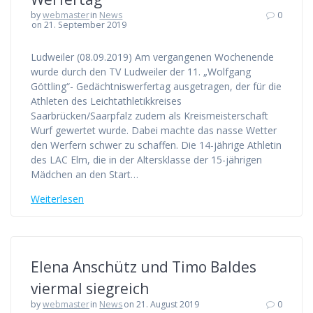
by
webmaster
in
News
0
on 21. September 2019
Ludweiler (08.09.2019) Am vergangenen Wochenende
wurde durch den TV Ludweiler der 11. „Wolfgang
Göttling“- Gedächtniswerfertag ausgetragen, der für die
Athleten des Leichtathletikkreises
Saarbrücken/Saarpfalz zudem als Kreismeisterschaft
Wurf gewertet wurde. Dabei machte das nasse Wetter
den Werfern schwer zu schaffen. Die 14-jährige Athletin
des LAC Elm, die in der Altersklasse der 15-jährigen
Mädchen an den Start…
Weiterlesen
Elena Anschütz und Timo Baldes
viermal siegreich
by
webmaster
in
News
on 21. August 2019
0