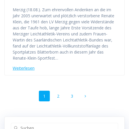
Merzig (18.08.). Zum ehrenvollen Andenken an die im
Jahr 2005 unerwartet und plötzlich verstorbene Renate
Klein, die 1961 den LV Merzig gegen viele Widerstände
aus der Taufe hob, lange Jahre Erste Vorsitzende des
Merziger Leichtathletik-Vereins und zudem Frauen-
Wartin des Saarländischen Leichtathletik-Bundes war,
fand auf der Leichtathletik-Vollkunststoffanlage des
Sportplatzes Blätterborn auch in diesem Jahr das
Renate-Klein-Sportfest…
Weiterlesen
Beitrags-
Seite
1
Seite
2
Seite
3
Navigation
Suche